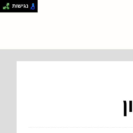
נגישות
ן