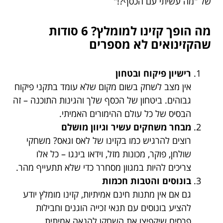
של "מה עשיתי עם הכסף?!"
מה הופך קזינו למומלץ? 6 סודות
שהקזינואים לא מספרים
רישיון פיקוח ובטחון
אין מצב לשחק בשום מקום שלא עומד בתקני פיקוח
גבוהים. ביטחון של הכסף שלך והגינות התוכנה – זה
הבסיס של כל עולם ההימורים האמיתי.
מבחר משחקים עשיר וגיוון מושלם
רוצים להרגיש כמו בקזינו של לאס וגאס? משחקי
שולחן, פוקר, מכונות מזל, וידאו בינגו – כל אלו
צריכים להיות במגוון מסחרר כדי שלא תתעייף מהר.
בונוסים והטבות חכמות
גם אם אין מתנות חינם אמיתיות, קזינו מומלץ יודע
להציע בונוסים עם תנאי זכייה הוגנים וחבילות
פרסים שיקפיצו את השחקן להנאה אמיתית.