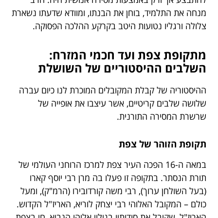
מנחה את התלמיד, בוחן את הבנתו, ומוודא שדעתו נשארת
צלולה ורגליו נטועות היטב בקרקע ההלכה הפסוקה.
מתקופת צפת ועד חכמי המזרח:
השלבים ההיסטוריים של השושלת
ההיסטוריה של קבלת המקובלים המוכרת לנו כיום עברה
שלושה שלבים קריטיים, אשר עיצבו את אופייה של
שרשרת המסירה התורנית.
תקופת הזוהר של צפת
במאה ה-16 הפכה העיר צפת למרכז הרוחני העולמי של
תורת הנסתר. בתקופה זו פעלו בה מרן רבי יוסף קארו
(בעל השולחן ערוך), רבי משה קורדובירו (הרמ"ק), ומעל
כולם – המקובל האלוהי רבי יצחק לוריא, האריז"ל הקדוש.
האריז"ל, שקיבל את סודותיו בגילוי אליהו הנביא, חי בצפת