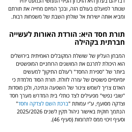
דבריהם בעלון היא הזיכרון הפיזי הממשי הכמעט יחיד
שנותר לפועלם בעולם הזה, ובכך המיזם מחייה את תורתם
ומביא אותה ישירות אל שולחן השבת של משפחות רבות.
תורת חסד היא: הורדת האורות לעשייה
חברתית בקהילה
המבחן העליון של שושלת המקובלים האמיתית בירושלים
הוא היכולת לתרגם את המושגים הרוחניים המופשטים
ביותר של "ספירת החסד" ו"עולם התיקון" למעשים
יומיומיים פשוטים של עזרה לזולת. תורת הסוד מלמדת כי
האדם צריך לשמש צינור של השפעה ונתינה, ולכן מוסדות
"שובי נפשי" מפעילים לצד כותלי בית המדרש מערך חסד
וצדקה מסועף, ע"י עמותת "
ברכת השם לצדקה וחסד
"
הנתמך חוקית באישור ניהול תקין לשנים 2025/2026
וסעיף זיכוי ממס לתרומות (סעיף 46).