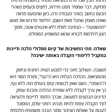
הלומד מבין שכל פרט במציאות מנוהל בהשגחה פרטית
מדויקת, דבר שמסיר ממנו חרדות, לחצים וכעסים (שהרי
הכעס נחשב בזוהר כעבודה זרה, כיוון שהכועס מראה
שאינו מאמין שהכל מאת השם). הלימוד מדגיש את מושג
"ההשפעה" – הנתינה לזולת ללא אינטרס אנוכי, מתוך
רצון להידמות לבורא שהוא המשפיע המוחלט.
שאלה: מהי החשיבות של קיום מסלולי הלכה ודיינות
במקביל ללימודי הקבלה באותה ישיבה?
תשובה: השילוב חיוני כדי למנוע הטיה רוחנית וניתוק
מהמציאות. ההלכה הגלויה היא ה"גוף", ותורת הסוד היא
ה"נשמה". כשם שאין לנשמה קיום בעולם הזה ללא גוף,
כך אין ערך לקבלה ללא שמירת ההלכה והבנת עומק
הדינים הנהוגים למעשה. אברך הלומד לדיינות ולהוראה
לצד הקבלה צומח להיות מנהיג רוחני שלם, המסוגל
לענות על שאלות הציבור מתוך הבנה משפטית-הלכתית