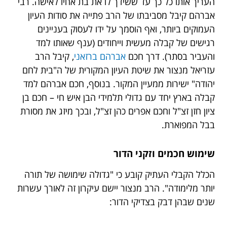
העריך אותו כל כך עד ששידך לו את בת אחיו לאישה. רבי
אברהם קיבל מסביבתו של הרב פתייה את סודות העיון
העמוקים ביותר, ואף הוסמך על ידו לעסוק בעניינים
רגישים של קבלה מעשית וייחודים (ענף שאותו למד
והעביר בסתר). דרך חכם
אברהם ברזאני
, קיבל הרב
עזריאל מנצור את שיטת העיון המקורית של ה"בית לחם
יהודה" ישירות ממעיין המקור. בנוסף, חכם אברהם למד
קבלה בארץ יחד עם גדולי תלמידי הבן איש חי – חכם בן
ציון חזן זצ"ל וחכם אפרים כהן זצ"ל, ובכך מיזג את מסורת
בבל המפוארת.
שימוש חכמים וזקני הדור
הכלל הקבלי העתיק קובע כי "גדולה שימושה של תורה
יותר מלימודה". הרב מנצור יישם עיקרון זה לאורך עשרות
שנים שבהן דבק בצדיקי הדור: