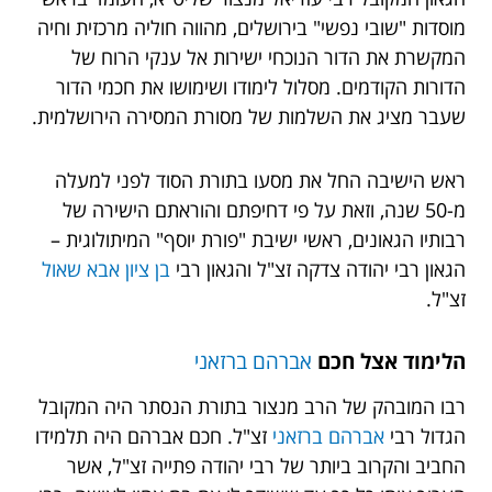
מוסדות "שובי נפשי" בירושלים, מהווה חוליה מרכזית וחיה
המקשרת את הדור הנוכחי ישירות אל ענקי הרוח של
הדורות הקודמים. מסלול לימודו ושימושו את חכמי הדור
שעבר מציג את השלמות של מסורת המסירה הירושלמית.
ראש הישיבה החל את מסעו בתורת הסוד לפני למעלה
מ-50 שנה, וזאת על פי דחיפתם והוראתם הישירה של
רבותיו הגאונים, ראשי ישיבת "פורת יוסף" המיתולוגית –
הגאון רבי יהודה צדקה זצ"ל והגאון רבי
בן ציון אבא שאול
זצ"ל.
הלימוד אצל חכם
אברהם ברזאני
רבו המובהק של הרב מנצור בתורת הנסתר היה המקובל
הגדול רבי
אברהם ברזאני
זצ"ל. חכם אברהם היה תלמידו
החביב והקרוב ביותר של רבי יהודה פתייה זצ"ל, אשר