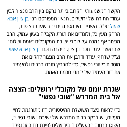
הקשר המשמעותי והקרוב ביותר נרקם בין הרב מנצור לבין
עמוד התורה של ירושלים, הגאון המפורסם רבי
בן ציון אבא
שאול
זצ"ל. השניים היו מסתגרים יחד שעות רצופות,
הרחק מעין כל, ולומדים את תורת הקבלה בעיון עמוק. הרב
מנצור אף נמנה על לומדי ישיבת המקובלים "אמת ושלום"
שבראשה עמד חכם בן ציון. היה זה חכם
בן ציון אבא שאול
זצ"ל שדחף, עודד ודרבן את הרב מנצור להקים את
מוסדות "שובי נפשי", כדי להרביץ תורה ברבים ולהעמיד
את דור העתיד של לומדי חכמת האמת.
שגרת יומם של מקובלי ירושלים: הצצה
אל בית המדרש "שובי נפשי"
כדי לראות כיצד השושלת ההיסטורית הזו מתורגמת לחיי
מעשה, יש לבקר בבית המדרש של ישיבת "שובי נפשי",
השוכן ברחוב הבעש"ט 1 בירושלים (פינת רחוב זוננפלד