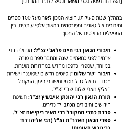
[הפקה והדפסה בכלי מפואר ונגיש ללומד המודרני]
במהלך שנות פעילותו, הוציא המכון לאור מעל 100 ספרים
וחיבורים של גאונים ומפורסמים במאות אלפי עותקים. בין
המפעלים הבולטים של המכון:
חיבורי הגאון רבי חיים פלאג'י זצ"ל:
מגדולי רבני
איזמיר לפני כמאתיים שנה ומחבר ספרים פורה
במיוחד, שספריו נדפסו מחדש במהדורות מוערות.
חיבור "שר שלום":
פיוטים חדשים שפוענחו ישירות
מכתב ידו של גדול חכמי ומשוררי תימן, המקובל
האלקי מארי שלום שבזי זצ"ל.
תורת הגאון רבי יהונתן אייבשיץ זצ"ל:
חשיפת
חידושים וחיבורים מכתבי יד נדירים.
סדרת כתבי המקובל רבי מאיר ביקייאם זצ"ל.
ספרי הגאון האדר"ת זצ"ל (רבי אליהו דוד
רבינוביץ תאומים).