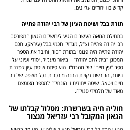
קדושים וייחודים עליונים.
תורת בבל ושיטת העיון של רבי יהודה פתייה
בתחילת המאה העשרים הגיע לירושלים הגאון המפורסם
רבי יהודה פתייה זצ"ל, מגדולי חכמי בבל (עיראק). חכם
יהודה פתייה היה פנומן בתורת הסוד, וחיבר את הספר
המכונן "בית לחם יהודה" – ביאור מעמיק, יסודי ועיוני על
ספר "עץ חיים" של מהרח"ו. הוא פיתח שיטת עיון קפדנית
ביותר, הדורשת דקויות הבנה מורכבות בכל משפט של רבי
חיים ויטאל. שיטה ייחודית זו הונחלה למספר מצומצם
מאוד של תלמידי סגולה.
חוליה חיה בשרשרת: מסלול קבלתו של
הגאון המקובל רבי עזריאל מנצור
הגאון המקובל רבי עזריאל מנצור שליט"א, העומד בראש