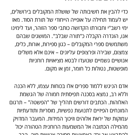
כדי להבין את חשיבותה של שושלת המקובלים בירושלים,
יש לעמוד תחילה על אופייה הייחודי של תורת הסוד. מאז
ימי רשב"י וחבורתו הקדושה כותבי ספר הזוהר, ועד לימינו
אנו, הוגדרה הקבלה כ"תורה שבלב". המושגים שבהם
משתמשים ספרי המקובלים – כגון ספירות, אורות, כלים,
צמצום, שבירה ופרצופים עליונים – אינם אלא משלים
אנושיים גשמיים שנועדו לבטא מציאויות רוחניות
מופשטות, נטולות כל חומר, זמן או מקום.
אדם הניגש ללמוד ספרים אלו בכוחות עצמו, ללא הכנה
וללא רב, נמצא בסכנה תפיסתית חמורה של הגשמת
האלוהות. הכתבים דורשים תהליך של "הפשטה" – תרגום
המונחים הפיזיים לתנועות נפשיות, מוסריות ותודעתיות
עמוקות של יראת אלוהים וזיכוך המידות. המעבר המדויק
מהמילה הכתובה אל המשמעות הרוחנית הטהורה יכול
להתבצע אך ורק באמצעות מסירה אנושית חיה. הרב