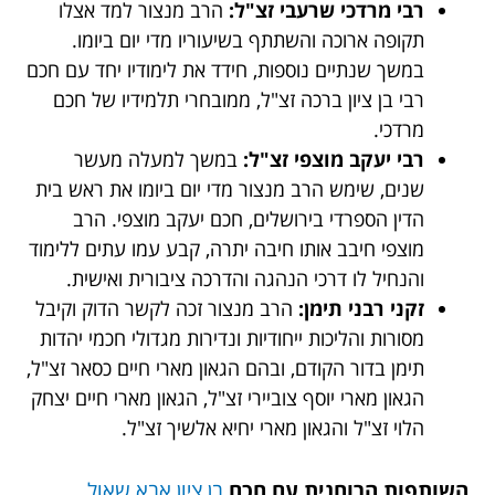
רבי מרדכי שרעבי זצ"ל:
הרב מנצור למד אצלו
תקופה ארוכה והשתתף בשיעוריו מדי יום ביומו.
במשך שנתיים נוספות, חידד את לימודיו יחד עם חכם
רבי בן ציון ברכה זצ"ל, ממובחרי תלמידיו של חכם
מרדכי.
רבי יעקב מוצפי זצ"ל:
במשך למעלה מעשר
שנים, שימש הרב מנצור מדי יום ביומו את ראש בית
הדין הספרדי בירושלים, חכם יעקב מוצפי. הרב
מוצפי חיבב אותו חיבה יתרה, קבע עמו עתים ללימוד
והנחיל לו דרכי הנהגה והדרכה ציבורית ואישית.
זקני רבני תימן:
הרב מנצור זכה לקשר הדוק וקיבל
מסורות והליכות ייחודיות ונדירות מגדולי חכמי יהדות
תימן בדור הקודם, ובהם הגאון מארי חיים כסאר זצ"ל,
הגאון מארי יוסף צוביירי זצ"ל, הגאון מארי חיים יצחק
הלוי זצ"ל והגאון מארי יחיא אלשיך זצ"ל.
השותפות הרוחנית עם חכם
בן ציון אבא שאול