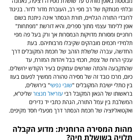
מבוססת באופן מוחלט על שושלת מסירה רציפה, נאמנה
ובלתי מנותקת של רב מפי רב, העוברת מדור לדור. בניגוד
לרובדי התורה הגלויים, תורת הנסתר אינה ניתנת בשום
אופן ללימוד עצמי מתוך ספרים, והיא דורשת "מפתחות"
רוחניים ומסורות מדויקות הנמסרות אך ורק בעל פה מפי
תלמידי חכמים מובהקים שקיבלו מרבותיהם. בעת
החדשה, עברה שלשלת הזהב של חכמת המקובלים דרך
ענקי הרוח של צפת, חכמי בבל ויהדות המזרח, עד
שהתקבעה והכתה שורשים עמוקים בעיר הקודש ירושלים.
כיום, מרכז כובד זה של מסירה טהורה ממשיך לפעום בעוז
בין כותלי ישיבת המקובלים "
שובי נפשי
" בירושלים,
בראשותו של הגאון המקובל רבי
עזריאל מנצור
שליט"א,
המשלבת בין עמל התורה, הגהת כתבי יד נדירים
ואקטואליזציה של חכמת הנסתר דרך מפעלי חסד מקיפים.
מהות המסירה הרוחנית: מדוע הקבלה
תלויה בשושלת חיה?