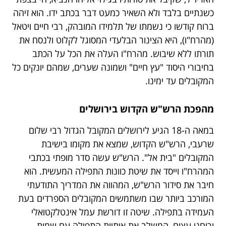
כשנתיים בלבד ולא השאיר כמעט דבר בכתב ידו. הוא זיהה
ברוח קודשו כי נשמתו של תלמידו המובהק, רבי חיים ויטאל
(מהרח"ו), היא הצינור הבלעדי המסוגל לקלוט ולנסח את
תורתו ללא שיבוש. מהרח"ו העלה את הכל על הכתב
בחיבורי היסוד "עץ חיים" ושמונה שערים, שמהם יונקים כל
המקובלים עד ימינו.
מהפכת הרש"ש הקדוש בירושלים
במאה ה-18 הגיע לירושלים המקובל הגדול רבי שלום
שרעבי, הרש"ש הקדוש, שמצא את מקומו בישיבת
המקובלים "בית אל". הרש"ש עשה סדר מופתי בכתבי
המהרח"ו וייסד את שיטת כוונות התפילה המעשית. הוא
חיבר את סידור הרש"ש, המהווה את המדריך התודעתי
המורכב ביותר שבו משתמשים המקובלים הספרדים בעת
העמידה בתפילה. שיטה זו דורשת עמל אינטלקטואלי
ורוחני עצום, המשלב את אותיות התפילה עם שמות