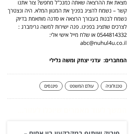
מצאת את ההרצאה שאתה כמנכ"ל מחפש? צור אתנו
קשר – נשמח להציג בפניך את המגוון המלא. היה ונצטרך
נשמח לבנות בעבורך הרצאה או סדנה מותאמת בדיוק
לצרכים שתציג בפנינו. פנה ישירות למשה גרימברג :
0544814332 או שלח מייל אישי אלי:
abc@nuhul4u.co.il
המחברים: עדני יצחק ומשה גלילי
טכנולוגיה
עולם המשפט
פיננסים
המשך לעוד מאמרים שיוכלו לעזור...
פירוק שיתוף במקרקעין בין אחים –